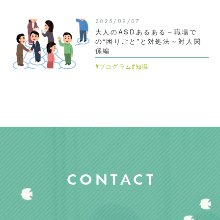
2025/09/07
大人のASDあるある～職場で
の“困りごと”と対処法～対人関
係編
#プログラム
#知識
CONTACT