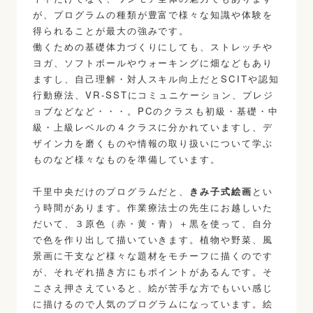
が、プログラムの種類が豊富で様々な知識や体験を
得られることが最大の強みです。
働くための基礎体力づくりにしても、ストレッチや
ヨガ、ソフトボールやウォーキングに畑などもあり
ますし、自己理解・対人スキル向上だとSCITや認知
行動療法、VR-SSTにコミュニケーション、プレジ
ョブなどなど・・・。PCのクラスも初級・基礎・中
級・上級レベルの４クラスに分かれていますし、デ
ザイン力を磨くものや情報の取り扱いについて学ぶ
ものなど様々なものを準備しています。
千里中央だけのプログラムだと、
きみ子式絵画
とい
う時間があります。作業療法士の先生にお越しいた
だいて、３原色（赤・黄・青）＋黒を使って、自分
で色を作り出して描いていきます。植物や野菜、風
景画に干支など様々な題材をモチーフに描くのです
が、それぞれ描き方にもポイントがあるんです。そ
こさえ押さえていると、絵が苦手な方でもいい感じ
に描けるので人気のプログラムになっています。絵