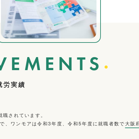
VE
MENTS
就労実績
ら就職されています。
中で、ワンモアは令和3年度、令和5年度に就職者数で
大阪