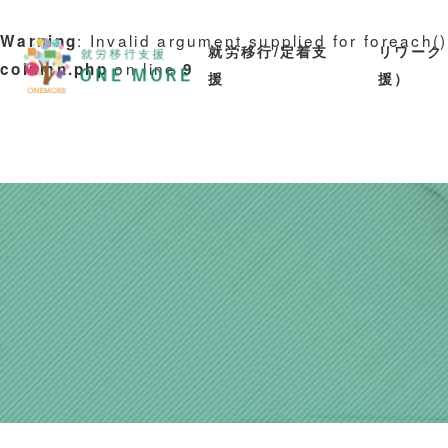
: Invalid argument supplied for foreach(
Warning
就労移行/定着支
リワーク
on line
column.php
9
援
援）