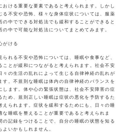
における重要な要素であると考えられます。しかし
じる不安や恐怖、様々な身体症状については、服薬
活の中でできる対処法でも緩和することができると
活の中で可能な対処法についてまとめてみます。
心がける
られる不安や恐怖については、睡眠や食事など、
ることが緩和につながると考えられます。社会不安
日々の生活の乱れによって生じる自律神経の乱れが
ます。不規則な睡眠は体内の自律神経のバランスを
にします。体や心の緊張状態は、社会不安障害の症
るため、規則正しい睡眠は症状の悪化を予防するた
考えられます。症状を緩和するためにも、日々の睡
適な睡眠を整えることが重要であると考えられま
間の記録をつけることで、自分の睡眠の状態を知る
もよいかもしれません。