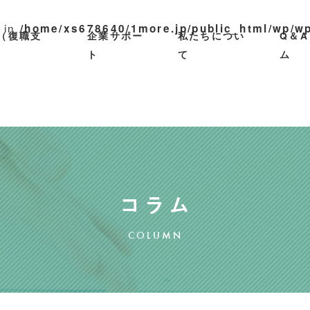
) in
/home/xs678640/1more.jp/public_html/wp/wp
（復職支
企業サポー
私たちについ
Q＆
ト
て
ム
COLUMN