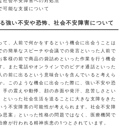
な社会不安障害への対処法

で可能な支援について
じる強い不安や恐怖、社会不安障害について
て、人前で何かをするという機会に出会うことは
での簡単なスピーチや会議での発言といった人前で
お客様の前で商品の袋詰めといった作業を行う機会
す。また電話やオンラインでのビデオ通話といった
人の前に出るという意味合いを含んでいると考えら
か。このような機会に出会った際に、強い不安や恐
、手の震えや動悸、顔の赤面や発汗、息苦しさとい
、といった社会生活を送ることに大きな支障をきた
いう不安障害の可能性が考えられます。社会不安障
み思案」といった性格の問題ではなく、医療機関で
治療が行われる精神疾患の1つとされています。