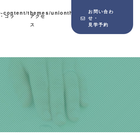
お問い合わ
-content/themes/uniontheme/single-
A・コラ
アクセ
せ・
ス
見学予約