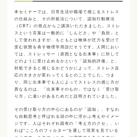
本セミナーでは、日常生活や職場で感じるストレス
の仕組みと、その対処法について、認知行動療法
（CBT）の視点からご講演いただきました。ストレ
スという言葉は一般的に「しんどさ」や「負担」と
して使われますが、もともとは物体が圧力を受けて
歪む状態を表す物理学用語だそうです。人間におい
ては、ストレッサー（原因となる出来事）に対して
どのように受け止めるかという「認知的評価」と、
対処できると感じるかどうかによって、ストレス反
応の大きさが変わってくるとのことでした。つま
り、同じ出来事でも人によってストレスの感じ方が
異なるのは、「出来事そのもの」ではなく「受け取
り方」に違いがあるためだと説明されていました。
その受け取り方の中心にあるのが「認知」、すなわ
ち自動思考と呼ばれる頭の中に浮かぶ考えやイメー
ジです。人はそれぞれ固有の「考え方のクセ」、い
わば“こころのフィルター”を通して現実を見ている