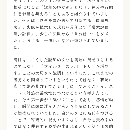
そうです。このフィルターは個性でもありますが、
極端になると「認知のゆがみ」となり、気分や行動
に悪影響を与えることもあると紹介されていまし
た。例えば、物事を白か黒かで判断する「白黒思
考」、失敗を拡大して成功を見落とす「過大評価・
過少評価」、少しの失敗から「自分はいつもダメ
だ」と考える「一般化」などが挙げられていまし
た。
講師は、こうした認知のクセを無理に消そうとする
のではなく、「フィルターのレパートリーを増や
す」ことの大切さを強調していました。これまでの
考え方が間違っているというわけではなく、状況に
応じて別の見方もできるようにしておくことが、ス
トレス対処の柔軟性につながるという考え方でし
た。その第一歩が「気づくこと」であり、感情が動
いた瞬間に頭に浮かんだ考えを言葉にしてみること
が勧められていました。自分のクセに名前をつける
ことで、客観的に捉えやすくなり、自分を責めるの
ではなく理解する姿勢が生まれるという話も印象的