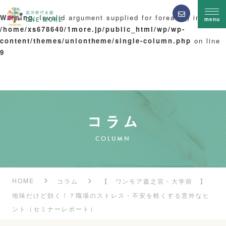
Warning
: Invalid argument supplied for foreach() in
menu
/home/xs678640/1more.jp/public_html/wp/wp-
content/themes/uniontheme/single-column.php
on line
9
COLUMN
HOME
コラム
【 ワンモア森之宮・大学前 】
地味だけど効く！？職場のストレス・不安を軽くする意外なヒ
ント（セミナーレポート）