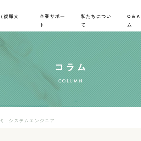
（復職支
企業サポー
私たちについ
Q＆
ト
て
ム
COLUMN
0代 システムエンジニア