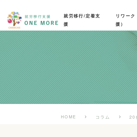
就労移行/定着支
リワーク
援
援）
HOME
コラム
2